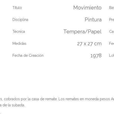
Movimiento
Título
Ba
Pintura
Disciplina
Pr
Tempera/Papel
Técnica
Ca
27 x 27 cm
Medidas
Fe
1978
Fecha de Creación
Lo
os, cobrados por la casa de remate. Los remates en moneda pesos A
a de la subasta.