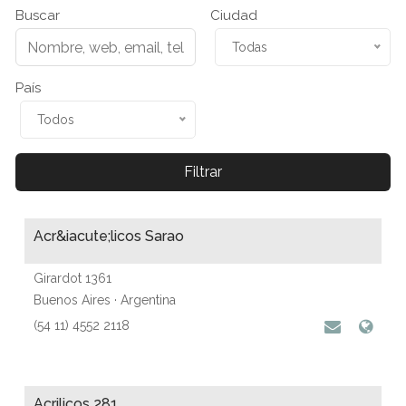
Buscar
Ciudad
Todas
País
Todos
Filtrar
Acr&iacute;licos Sarao
Girardot 1361
Buenos Aires · Argentina
(54 11) 4552 2118
Acrilicos 281