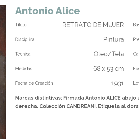
Antonio Alice
RETRATO DE MUJER
Título
Ba
Pintura
Disciplina
Pr
Oleo/Tela
Técnica
Ca
68 x 53 cm
Medidas
Fe
1931
Fecha de Creación
Lo
Marcas distintivas: Firmada Antonio ALICE abajo a
derecha. Colección CANDREANI. Etiqueta al dors