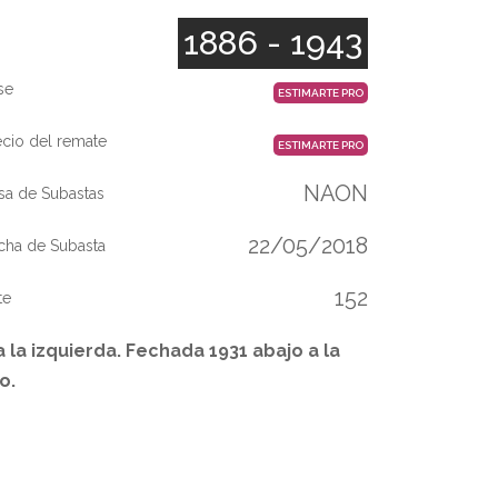
1886 - 1943
se
ESTIMARTE PRO
ecio del remate
ESTIMARTE PRO
NAON
sa de Subastas
22/05/2018
cha de Subasta
152
te
 la izquierda. Fechada 1931 abajo a la
o.