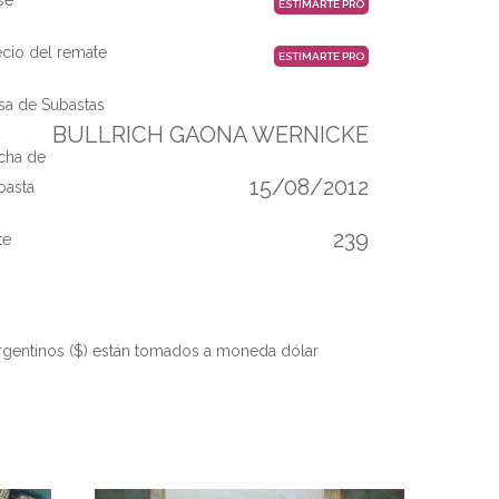
ESTIMARTE PRO
ecio del remate
ESTIMARTE PRO
sa de Subastas
BULLRICH GAONA WERNICKE
cha de
15/08/2012
basta
239
te
rgentinos ($) están tomados a moneda dólar