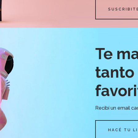
SUSCRIBIT
Te ma
tanto 
favor
Recibí un email ca
HACÉ TU L