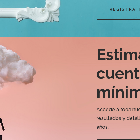
REGISTRAT
Estim
cuent
mínim
Accedé a toda nue
resultados y detal
años.