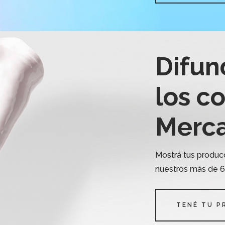
Difun
los c
Merca
Mostrá tus producc
nuestros más de 60
TENÉ TU P