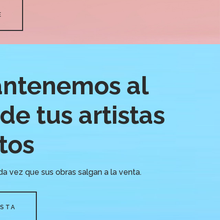
E
ntenemos al
de tus artistas
itos
da vez que sus obras salgan a la venta.
ISTA